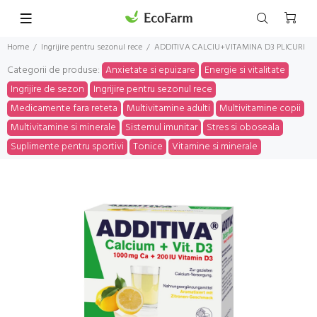
Home
Ingrijire pentru sezonul rece
ADDITIVA CALCIU+VITAMINA D3 PLICURI
Categorii de produse:
Anxietate si epuizare
Energie si vitalitate
Ingrijire de sezon
Ingrijire pentru sezonul rece
Medicamente fara reteta
Multivitamine adulti
Multivitamine copii
Multivitamine si minerale
Sistemul imunitar
Stres si oboseala
Suplimente pentru sportivi
Tonice
Vitamine si minerale