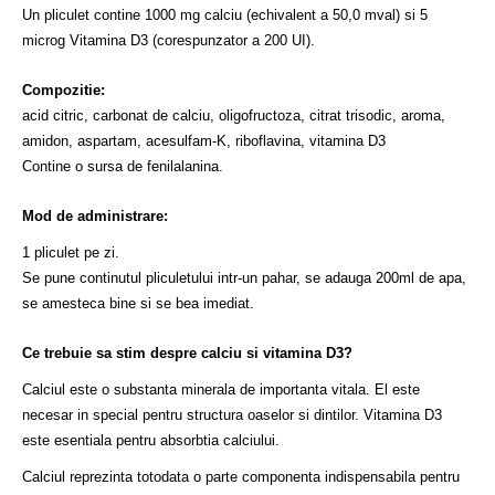
Un pliculet contine 1000 mg calciu (echivalent a 50,0 mval) si 5
microg Vitamina D3 (corespunzator a 200 UI).
Compozitie:
acid citric, carbonat de calciu, oligofructoza, citrat trisodic, aroma,
amidon, aspartam, acesulfam-K, riboflavina, vitamina D3
Contine o sursa de fenilalanina.
Mod de administrare:
1 pliculet pe zi.
Se pune continutul pliculetului intr-un pahar, se adauga 200ml de apa,
se amesteca bine si se bea imediat.
Ce trebuie sa stim despre calciu si vitamina D3?
Calciul este o substanta minerala de importanta vitala. El este
necesar in special pentru structura oaselor si dintilor. Vitamina D3
este esentiala pentru absorbtia calciului.
Calciul reprezinta totodata o parte componenta indispensabila pentru