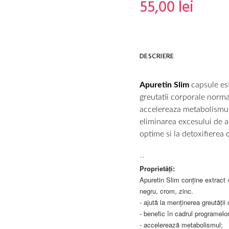
55,00 lei
DESCRIERE
Apuretin Slim
capsule est
greutatii corporale norma
accelereaza metabolismul.
eliminarea excesului de a
optime si la detoxifierea
--
Proprietăți:
Apuretin Slim conține extract 
negru, crom, zinc.
- ajută la menținerea greutății
- benefic în cadrul programelor
- accelerează metabolismul;