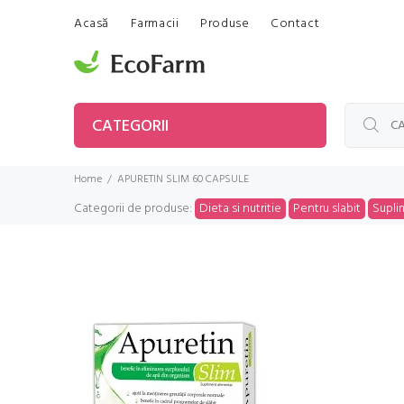
Acasă
Farmacii
Produse
Contact
CATEGORII
Home
APURETIN SLIM 60 CAPSULE
Categorii de produse:
Dieta si nutritie
Pentru slabit
Supli