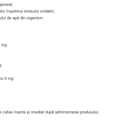
general;
elor împotriva stresului oxidativ;
sului de apă din organism.
0 mg
g
gru 5 mg
afea înainte și imediat după administrarea produsului.