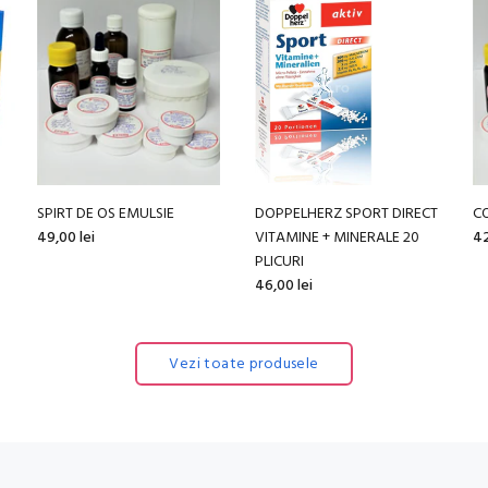
GEL RELAXANT CU SPANZ 70
STRATAMED GEL 20 G
H
GR
208,00 lei
49
22,00 lei
Vezi toate produsele