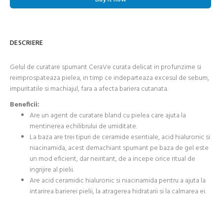
DESCRIERE
Gelul de curatare spumant CeraVe curata delicat in profunzime si
reimprospateaza pielea, in timp ce indeparteaza excesul de sebum,
impuritatile si machiajul, fara a afecta bariera cutanata.
Beneficii:
Are un agent de curatare bland cu pielea care ajuta la
mentinerea echilibrului de umiditate.
La baza are trei tipuri de ceramide esentiale, acid hialuronic si
niacinamida, acest demachiant spumant pe baza de gel este
un mod eficient, dar neiritant, de a incepe orice ritual de
ingrijire al pielii.
Are acid ceramidic hialuronic si niacinamida pentru a ajuta la
intarirea barierei pielii, la atragerea hidratarii si la calmarea ei.