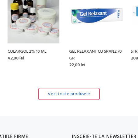
GEL RELAXANT CU SPANZ 70
STRATAMED GEL 20 G
H
GR
208,00 lei
49
22,00 lei
Vezi toate produsele
TIILE FIRMEI
INSCRIE-TE LA NEWSLETTER