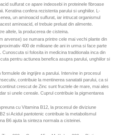
acid sulfurat ce apare indeosebi in proteinele fibroase
ii. Keratina confera rezistenta parului si unghiilor. L-
nea, un aminoacid sulfurat, iar intrucat organismul
est aminoacid, el trebuie preluat din alimente.
re altele, la producerea de cisteina.
m arvense) se numara printre cele mai vechi plante din
proximativ 400 de milioane de ani in urma si face parte
 Cunoscuta si folosita in medicina traditionala inca din
cuta pentru actiunea benefica asupra parului, unghiilor si
n formulele de ingrijire a parului. Intervine in procesul
nsecutiv, contribuie la mentinerea sanatatii parului, ca si
 continut crescut de Zinc sunt fructele de mare, mai ales
e, dar si unele cereale. Cuprul contribuie la pigmentarea
 impreuna cu Vitamina B12, la procesul de diviziune
 B2 si Acidul pantotenic contribuie la metabolismul
na B6 ajuta la sinteza normala a cisteinei.