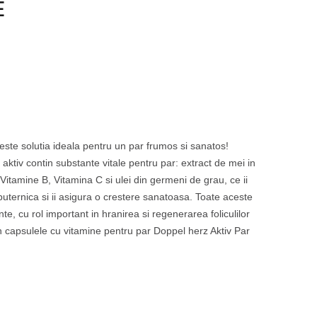
E
este solutia ideala pentru un par frumos si sanatos!
ktiv contin substante vitale pentru par: extract de mei in
 Vitamine B, Vitamina C si ulei din germeni de grau, ce ii
puternica si ii asigura o crestere sanatoasa. Toate aceste
ante, cu rol important in hranirea si regenerarea foliculilor
in
capsulele cu vitamine pentru par Doppel herz Aktiv Par