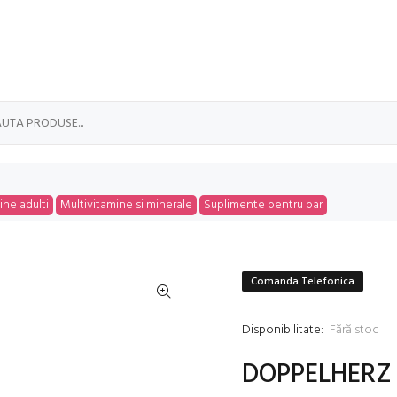
ine adulti
Multivitamine si minerale
Suplimente pentru par
Comanda Telefonica
Disponibilitate:
Fără stoc
DOPPELHERZ 