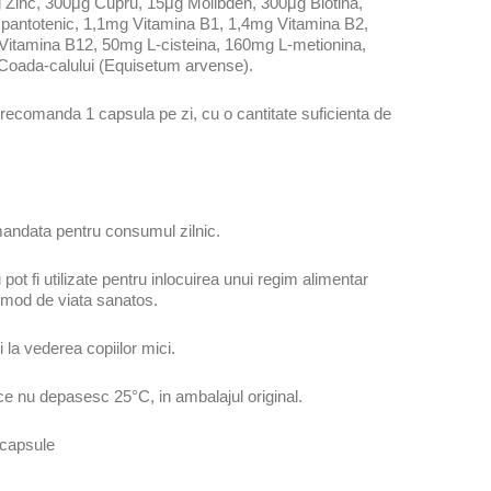
Zinc, 300μg Cupru, 15μg Molibden, 300μg Biotina,
 pantotenic, 1,1mg Vitamina B1, 1,4mg Vitamina B2,
Vitamina B12, 50mg L-cisteina, 160mg L-metionina,
 Coada-calului (Equisetum arvense).
recomanda 1 capsula pe zi, cu o cantitate suficienta de
andata pentru consumul zilnic.
ot fi utilizate pentru inlocuirea unui regim alimentar
ui mod de viata sanatos.
 la vederea copiilor mici.
ce nu depasesc 25°C, in ambalajul original.
capsule