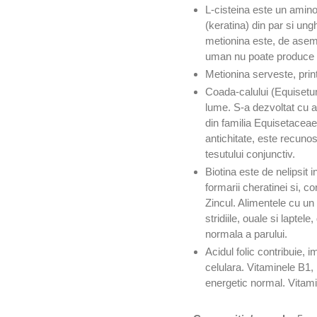
L-cisteina este un amino
(keratina) din par si ungh
metionina este, de aseme
uman nu poate produce ac
Metionina serveste, print
Coada-calului (Equisetu
lume. S-a dezvoltat cu a
din familia Equisetaceae.
antichitate, este recunos
tesutului conjunctiv.
Biotina este de nelipsit i
formarii cheratinei si, co
Zincul. Alimentele cu un
stridiile, ouale si laptel
normala a parului.
Acidul folic contribuie,
celulara. Vitaminele B1,
energetic normal. Vitami