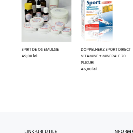
IE
DOPPELHERZ SPORT DIRECT
COLARGOL 2% 10 ML
VITAMINE + MINERALE 20
42,00 lei
PLICURI
46,00 lei
LINK-URI UTILE
INFORMA