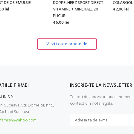
GEL RELAXANT CU SPANZ 70
STRATAMED GEL 20 G
H
GR
208,00 lei
49
22,00 lei
Vezi toate produsele
TIILE FIRMEI
INSCRIE-TE LA NEWSLETTER
LIN S.R.L
Te poti dezabona in orice moment. 
contact din nota legala.
. Suceava, Str. Dornelor, nr. 5,
 Ap.1, jud.Suceava
farmsv@yahoo.com