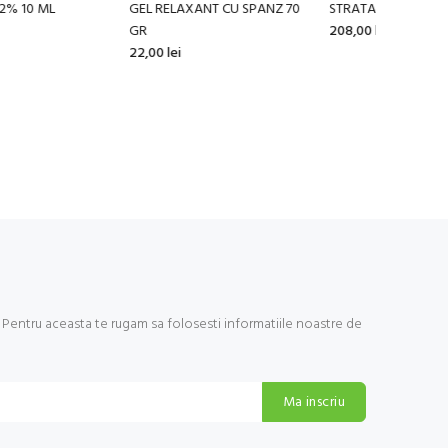
YALO4 SKIN 25 GRAME
ASTENOR FORTE
PROSINUS
,00 lei
81,00 lei
FILMATE 
25,00 lei
Pentru aceasta te rugam sa folosesti informatiile noastre de
Ma inscriu