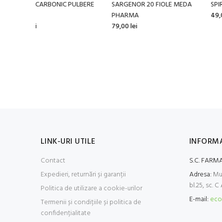
IE
DOPPELHERZ SPORT DIRECT
COLARGOL 2% 10 ML
VITAMINE + MINERALE 20
42,00 lei
PLICURI
46,00 lei
LINK-URI UTILE
INFORMA
Contact
S.C. FARMA
Expedieri, returnări și garanții
Adresa:
Mun
bl.25, sc. C
Politica de utilizare a cookie-urilor
E-mail:
eco
Termenii și condițiile și politica de
confidențialitate