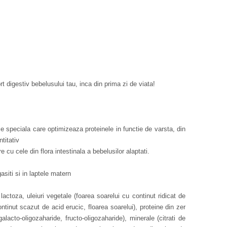
t digestiv bebelusului tau, inca din prima zi de viata!
 speciala care optimizeaza proteinele in functie de varsta, din
titativ
are cu cele din flora intestinala a bebelusilor alaptati.
asiti si in laptele matern
actoza, uleiuri vegetale (foarea soarelui cu continut ridicat de
ntinut scazut de acid erucic, floarea soarelui), proteine din zer
alacto-oligozaharide, fructo-oligozaharide), minerale (citrati de