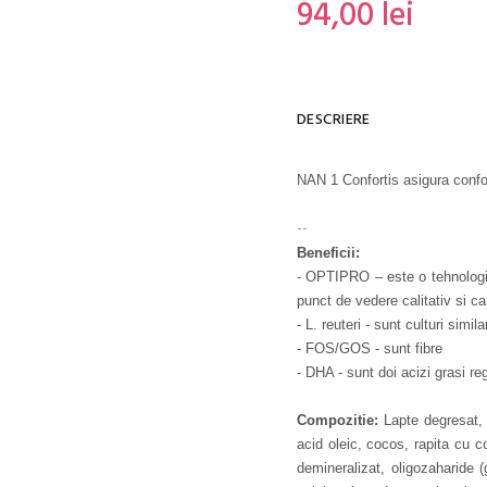
94,00 lei
DESCRIERE
NAN 1 Confortis asigura confor
--
Beneficii:
- OPTIPRO – este o tehnologie
punct de vedere calitativ si can
- L. reuteri - sunt culturi simil
- FOS/GOS - sunt fibre
- DHA - sunt doi acizi grasi reg
Compozitie:
Lapte degresat, l
acid oleic, cocos, rapita cu co
demineralizat, oligozaharide (g