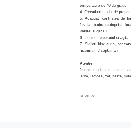
temperatura de 40 de grade.
4. Consultati modul de prepara
5. Adaugati cantitatea de lap
Nivelati pudra cu degetul, fa
varstei sugarului.
6. Inchideti biberonul si agita
7. Sigilati bine cutia, pastra
maximum 3 saptamani.
Atentie!
Nu este indicat in caz de ale
lapte, lactoza, zer, peste, soia
REVIEWS