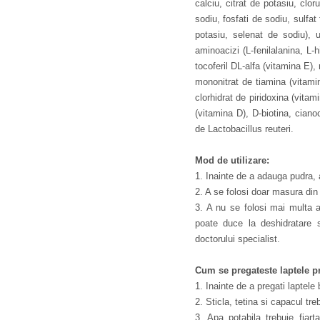
calciu, citrat de potasiu, clo
sodiu, fosfati de sodiu, sulfat
potasiu, selenat de sodiu), u
aminoacizi (L-fenilalanina, L-
tocoferil DL-alfa (vitamina E),
mononitrat de tiamina (vitamin
clorhidrat de piridoxina (vitami
(vitamina D), D-biotina, cianoc
de Lactobacillus reuteri.
Mod de utilizare:
1. Inainte de a adauga pudra,
2. A se folosi doar masura din i
3. A nu se folosi mai multa 
poate duce la deshidratare s
doctorului specialist.
Cum se pregateste laptele pr
1. Inainte de a pregati laptele
2. Sticla, tetina si capacul tre
3. Apa potabila trebuie fiar