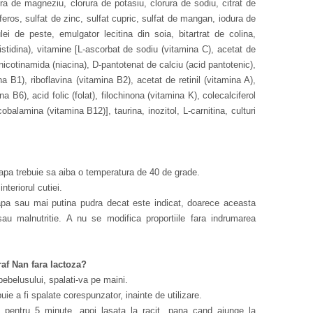
rura de magneziu, clorura de potasiu, clorura de sodiu, citrat de
 feros, sulfat de zinc, sulfat cupric, sulfat de mangan, iodura de
lei de peste, emulgator lecitina din soia, bitartrat de colina,
histidina), vitamine [L-ascorbat de sodiu (vitamina C), acetat de
 nicotinamida (niacina), D-pantotenat de calciu (acid pantotenic),
a B1), riboflavina (vitamina B2), acetat de retinil (vitamina A),
na B6), acid folic (folat), filochinona (vitamina K), colecalciferol
obalamina (vitamina B12)], taurina, inozitol, L-carnitina, culturi
 apa trebuie sa aiba o temperatura de 40 de grade.
nteriorul cutiei.
apa sau mai putina pudra decat este indicat, doarece aceasta
au malnutritie. A nu se modifica proportiile fara indrumarea
af Nan fara lactoza?
 bebelusului, spalati-va pe maini.
buie a fi spalate corespunzator, inainte de utilizare.
ta pentru 5 minute, apoi lasata la racit, pana cand ajunge la