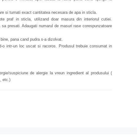
re si turnati exact cantitatea necesara de apa in sticla.
te praf in sticla, utilizand doar masura din interiorul cutiei.
ra sa presati. Adaugati numarul de masuri rase corespunzatoare
ti bine, pana cand pudra s-a dizolvat.
nd-o intr-un loc uscat si racoros. Produsul trebuie consumat in
rgie/suspiciune de alergie la vreun ingredient al produsului (
, etc.)