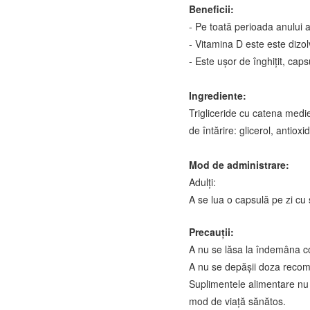
Beneficii:
- Pe toată perioada anului a
- Vitamina D este este dizolv
- Este ușor de înghițit, caps
Ingrediente:
Trigliceride cu catena medie
de întărire: glicerol, antioxi
Mod de administrare:
Adulți:
A se lua o capsulă pe zi cu 
Precauții:
A nu se lăsa la îndemâna cop
A nu se depășii doza recom
Suplimentele alimentare nu t
mod de viață sănătos.