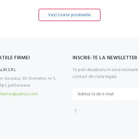
Vezi toate produsele
TIILE FIRMEI
INSCRIE-TE LA NEWSLETTER
LIN S.R.L
Te poti dezabona in orice moment. 
contact din nota legala.
. Suceava, Str. Dornelor, nr. 5,
 Ap.1, jud.Suceava
farmsv@yahoo.com