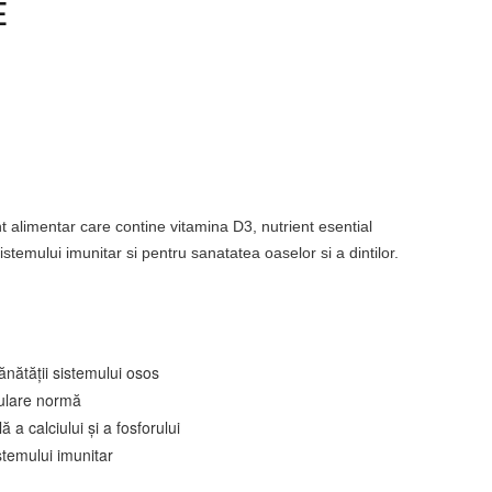
E
t alimentar care contine vitamina D3, nutrient esential
stemului imunitar si pentru sanatatea oaselor si a dintilor.
ănătății sistemului osos
ulare normă
ă a calciului și a fosforului
stemului imunitar