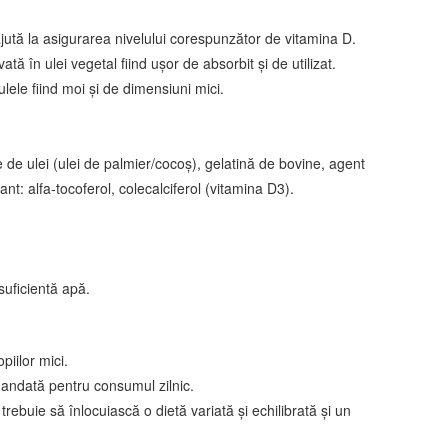
jută la asigurarea nivelului corespunzător de vitamina D.
ată în ulei vegetal fiind ușor de absorbit și de utilizat.
ulele fiind moi și de dimensiuni mici.
 de ulei (ulei de palmier/cocoș), gelatină de bovine, agent
dant: alfa-tocoferol, colecalciferol (vitamina D3).
suficientă apă.
iilor mici.
andată pentru consumul zilnic.
rebuie să înlocuiască o dietă variată și echilibrată și un