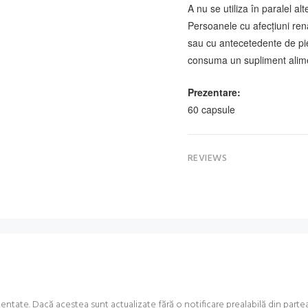
A nu se utiliza în paralel a
Persoanele cu afecțiuni rena
sau cu antecetedente de piet
consuma un supliment alime
Prezentare:
60 capsule
REVIEWS
ate. Dacă acestea sunt actualizate fără o notificare prealabilă din partea no