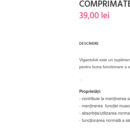
COMPRIMAT
39,00 lei
DESCRIERE
Vigantolvit este un suplimen
pentru buna functionare a si
--
Proprietăți:
- contribuie la menținerea s
- menținerea funcției musc
- absorbția/utilizarea normal
- funcționarea normală a si