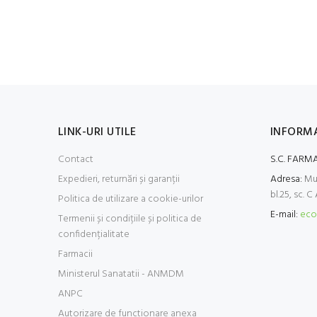
LINK-URI UTILE
INFORMA
Contact
S.C. FARMA
Expedieri, returnări și garanții
Adresa:
Mun
bl.25, sc. C
Politica de utilizare a cookie-urilor
E-mail:
eco
Termenii și condițiile și politica de
confidențialitate
Farmacii
Ministerul Sanatatii - ANMDM
ANPC
Autorizare de functionare anexa